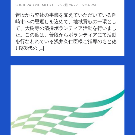
-
-
SUGIURATOSHIMITSU
25 7月 2022
9:54 PM
普段から弊社の事業を支えていただいている岡
崎市への恩返しを込めて、地域貢献の一環とし
て、大樹寺の清掃ボランティア活動を行いまし
た。この度は、普段からボランティアにて活動
を行なわれている浅井久仁臣様ご指導のもと徳
川家8代の […]