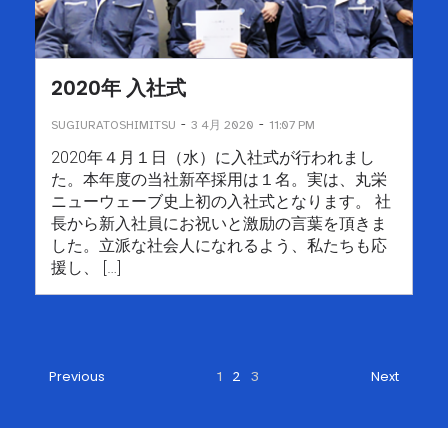
2020年 入社式
-
-
SUGIURATOSHIMITSU
3 4月 2020
11:07 PM
2020年４月１日（水）に入社式が行われまし
た。本年度の当社新卒採用は１名。実は、丸栄
ニューウェーブ史上初の入社式となります。 社
長から新入社員にお祝いと激励の言葉を頂きま
した。立派な社会人になれるよう、私たちも応
援し、 […]
Previous
1
2
3
Next