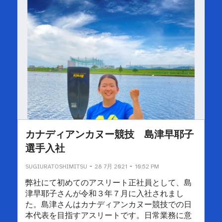
カナディアンカヌー競技 島津早耶⼦
選⼿⼊社
-
-
SUGIURATOSHIMITSU
28 7月 2021
10:52 PM
弊社にて初めてのアスリート正社員として、島
津早耶⼦さんが令和３年７⽉に⼊社されまし
た。島津さんはカナディアンカヌー競技での⽇
本代表を⽬指すアスリートです。⽇常業務に意