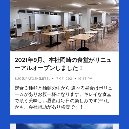
2021年9⽉、本社岡崎の⾷堂がリニュ
ーアルオープンしました！
-
-
SUGIURATOSHIMITSU
17 9月 2021
10:40 PM
定⾷３種類と麺類の中から 選べる昼⾷はボリュ
ームがありお腹⼀杯になります。キレイな⾷堂
で頂く美味しい昼⾷は毎⽇の楽しみです(^^♪し
かも、会社補助があり格安です！