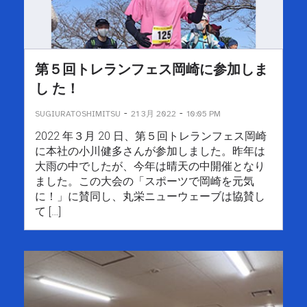
第５回トレランフェス岡崎に参加しま
し た！
-
-
SUGIURATOSHIMITSU
21 3月 2022
10:05 PM
2022 年３⽉ 20 ⽇、第５回トレランフェス岡崎
に本社の⼩川健多さんが参加しました。昨年は
⼤⾬の中でしたが、今年は晴天の中開催となり
ました。この⼤会の「スポーツで岡崎を元気
に！」に賛同し、丸栄ニューウェーブは協賛し
て […]